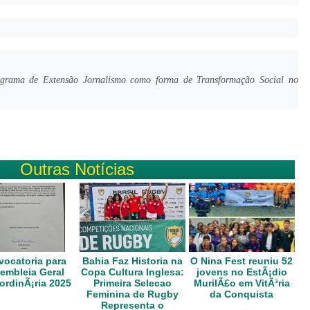
rograma de Extensão Jornalismo como forma de Transformação Social no
Outras Notícias
ocatoria para
Bahia Faz Historia na
O Nina Fest reuniu 52
embleia Geral
Copa Cultura Inglesa:
jovens no EstÃ¡dio
ordinÃ¡ria 2025
Primeira Selecao
MurilÃ£o em VitÃ³ria
Feminina de Rugby
da Conquista
Representa o