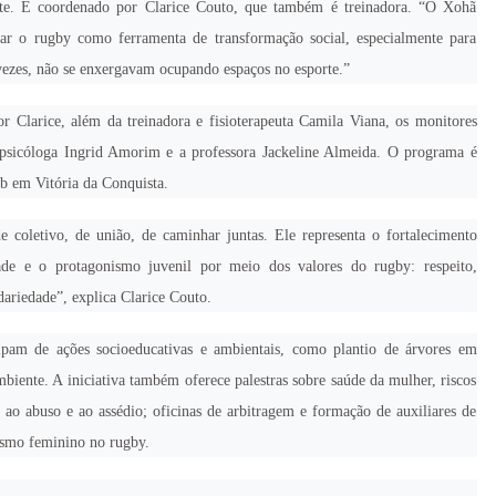
e. É coordenado por Clarice Couto, que também é treinadora. “O Xohã
r o rugby como ferramenta de transformação social, especialmente para
vezes, não se enxergavam ocupando espaços no esporte.”
r Clarice, além da treinadora e fisioterapeuta Camila Viana, os monitores
sicóloga Ingrid Amorim e a professora Jackeline Almeida. O programa é
ob em Vitória da Conquista.
coletivo, de união, de caminhar juntas. Ele representa o fortalecimento
ade e o protagonismo juvenil por meio dos valores do rugby: respeito,
idariedade”, explica Clarice Couto.
cipam de ações socioeducativas e ambientais, como plantio de árvores em
biente. A iniciativa também oferece palestras sobre saúde da mulher, riscos
 ao abuso e ao assédio; oficinas de arbitragem e formação de auxiliares de
ismo feminino no rugby.