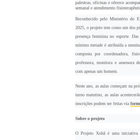
palestras, oficinas e oferece acomp
semanal e atendimento fisioterapêuti
Reconhecido pelo Ministério do E
2025, o projeto tem como um dos pil
presença feminina no esporte. Das 
mínimo metade é atribuída a menina
composta por coordenadora, fisiot
professora, monitora e assessora d
com apenas um homem.
Neste ano, as aulas começam na pró
turno matutino, as aulas acontecerã
inscrições podem ser feitas via
formu
Sobre o projeto
O Projeto Xohã é uma iniciativ