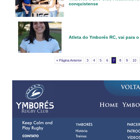
conquistense
Atleta do Ymborés RC, vai para o
« Página Anterior
3
4
5
6
7
8
9
10
Home
Ymbo