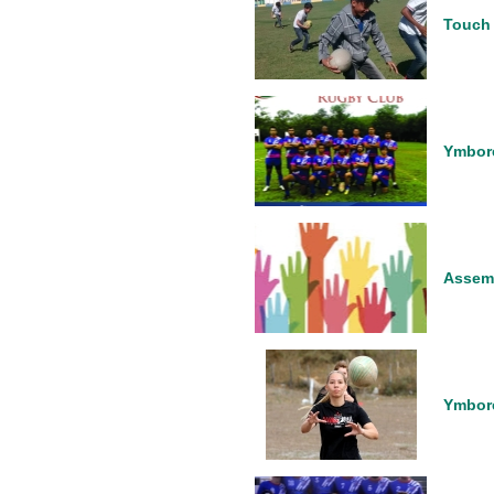
Touch
Ymboré
Assemb
Ymbor