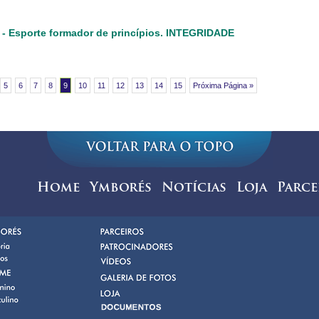
- Esporte formador de princípios. INTEGRIDADE
5
6
7
8
9
10
11
12
13
14
15
Próxima Página »
Home
Ymborés
Notícias
Loja
Parce