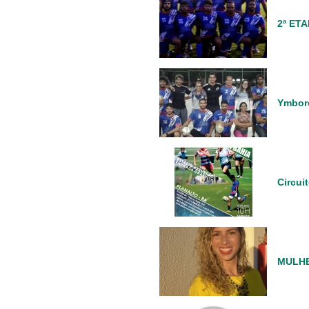
2ª ET
Ymboré
Circui
MULHER