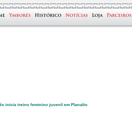
me
Ymborés
Histórico
Notícias
Loja
Parceiros
s inicia treino feminino juvenil em Planalto