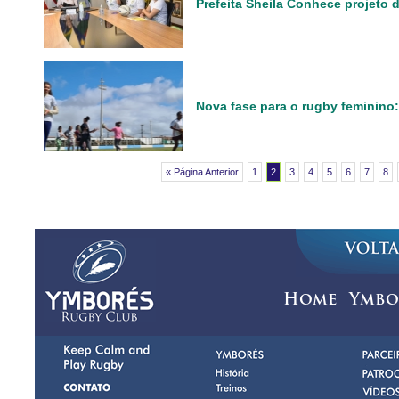
Prefeita Sheila Conhece projeto 
Nova fase para o rugby feminino:
« Página Anterior
1
2
3
4
5
6
7
8
Home
Ymbo