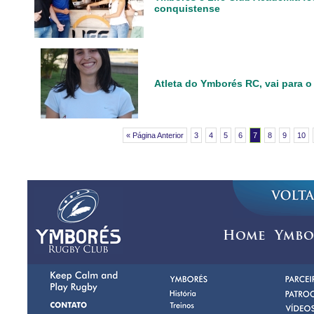
conquistense
Atleta do Ymborés RC, vai para o
« Página Anterior
3
4
5
6
7
8
9
10
Home
Ymbo