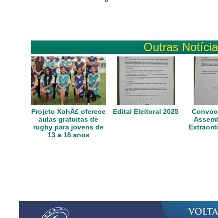
6
Outras Notíci
Projeto XohÃ£ oferece
Edital Eleitoral 2025
Convoca
aulas gratuitas de
Assemb
rugby para jovens de
Extraord
13 a 18 anos