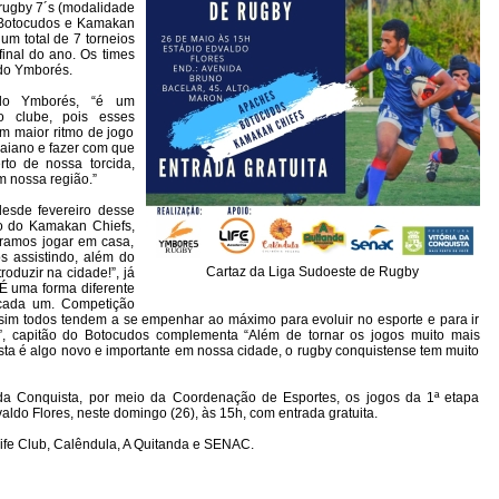
rugby 7´s (modalidade
 Botocudos e Kamakan
um total de 7 torneios
inal do ano. Os times
 do Ymborés.
 do Ymborés, “é um
o clube, pois esses
m maior ritmo de jogo
aiano e fazer com que
to de nossa torcida,
m nossa região.”
esde fevereiro desse
ão do Kamakan Chiefs,
oramos jogar em casa,
s assistindo, além do
Cartaz da Liga Sudoeste de Rugby
oduzir na cidade!”, já
É uma forma diferente
 cada um. Competição
ssim todos tendem a se empenhar ao máximo para evoluir no esporte e para ir
ie”, capitão do Botocudos complementa “Além de tornar os jogos muito mais
osta é algo novo e importante em nossa cidade, o rugby conquistense tem muito
 da Conquista, por meio da Coordenação de Esportes, os jogos da 1ª etapa
ldo Flores, neste domingo (26), às 15h, com entrada gratuita.
ife Club, Calêndula, A Quitanda e SENAC.