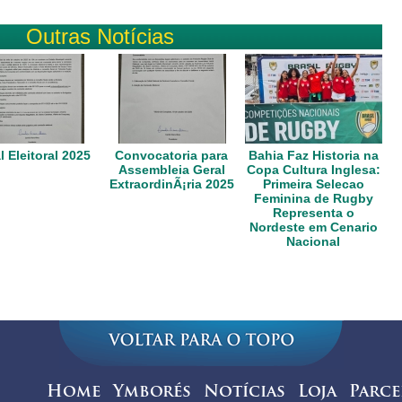
Outras Notícias
l Eleitoral 2025
Convocatoria para
Bahia Faz Historia na
Assembleia Geral
Copa Cultura Inglesa:
ExtraordinÃ¡ria 2025
Primeira Selecao
Feminina de Rugby
Representa o
Nordeste em Cenario
Nacional
Home
Ymborés
Notícias
Loja
Parce