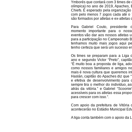
Ymborés que contará com 3 times de 
olímpica) no ano de 2019, Apaches,
Chiefs. É esperado pela organização 
com pelo menos 7 jogos cada até o f
são formados por atletas e ex-atletas
Para Gabriel Couto, presidente
momento importante para o noss
eventos vão dar aos nossos atletas u
para a participação no Campeonato B
tenhamos muito mais jogos aqui per
tenho certeza que será um sucesso e
Os times se preparam para a Liga d
ano e segundo Victor “Preto”, capit
“É muito boa a proposta de liga, ad
como nossos familiares e amigos no
mais é nova cultura que queremos intr
Haslán, capitão do Apaches diz que “
e efetiva de desenvolvimento para
sempre tira o melhor do indivíduo, a
atrás da vitória.” e Gabriel “Scoon
acessíveis para os atletas essa prop
para crescer com isso.”.
Com apoio da prefeitura de Vitória
acontecerão no Estádio Municipal Edva
A liga conta também com o apoio da L