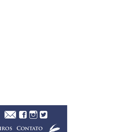
iros
Contato