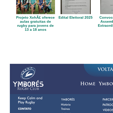
Projeto XohÃ£ oferece
Edital Eleitoral 2025
Convoca
aulas gratuitas de
Assemb
rugby para jovens de
Extraord
13 a 18 anos
Home
Ymbo