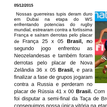
05/12/2015
Nossas guerreiras tupis deram duro
em Dubai na etapa do WS
enfrentando potencias do rugby
mundial, estrearam contra a fortíssima
França e saíram derrotas pelo placar
França 25 x 05
Brasil,
n
o
de
segundo jogo enfrentou as
Neozelandesas e também foram
derrotas pelo placar de
Nova
Zelândia 36 x 05
Brasil,
e para
finalizar a fase de grupos jogaram
contra a Russia e perderam no
placar
de
Rússia 41 x 00
Brasil.
Com e
foi disputar a semi-final da Taça de 
conseguimos nossa única vitória na eta