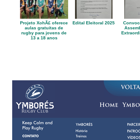
Projeto XohÃ£ oferece
Edital Eleitoral 2025
Convoca
aulas gratuitas de
Assemb
rugby para jovens de
Extraord
13 a 18 anos
Home
Ymbo