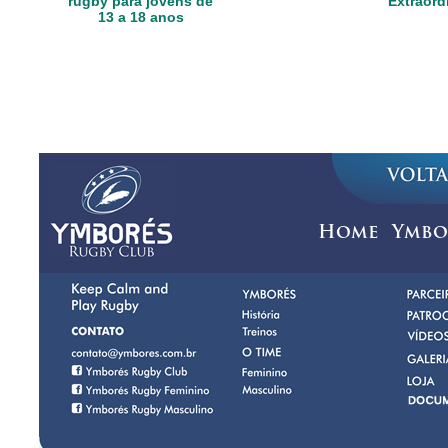
rugby para jovens de
Extraord
13 a 18 anos
Home
Ymbo