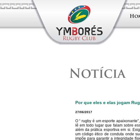
Ho
Notícia
Por que eles e elas jogam Ru
27/06/2017
O “ rugby é um esporte apaixonante”,
lê em todo lugar que falam sobre ess
além da prática esportiva em si. Exi
um código ético de conduta onde su
impõe para garantir a integridade fís