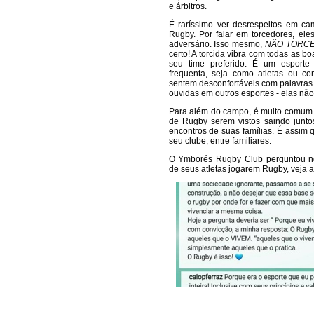
e árbitros.
É raríssimo ver desrespeitos em ca
Rugby. Por falar em torcedores, ele
adversário. Isso mesmo,
NÃO TORC
certo! A torcida vibra com todas as b
seu time preferido. É um esporte
frequenta, seja como atletas ou co
sentem desconfortáveis com palavra
ouvidas em outros esportes - elas nã
Para além do campo, é muito comum 
de Rugby serem vistos saindo junto
encontros de suas famílias. É assim 
seu clube, entre familiares.
O Ymborés Rugby Club perguntou n
de seus atletas jogarem Rugby, veja a