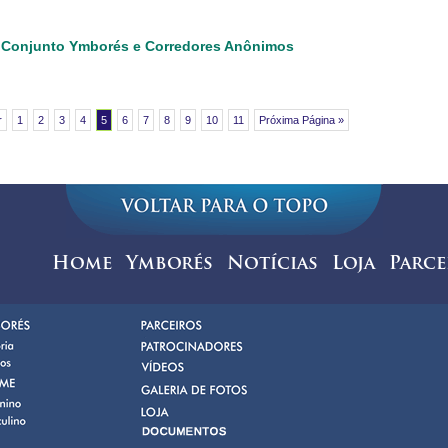
 Conjunto Ymborés e Corredores Anônimos
r
1
2
3
4
5
6
7
8
9
10
11
Próxima Página »
Home
Ymborés
Notícias
Loja
Parce