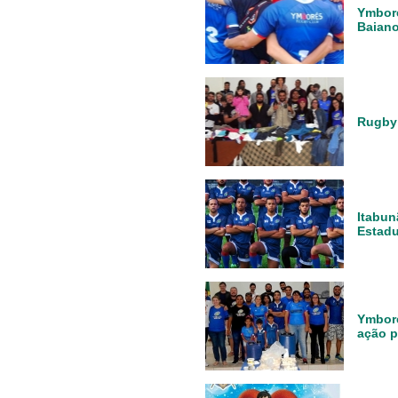
Ymboré
Baian
Rugby
Itabun
Estadu
Ymboré
ação p